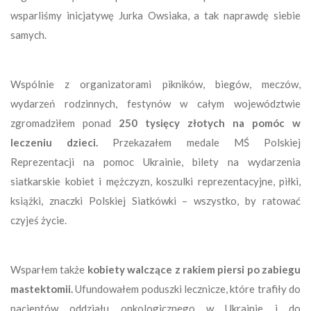
wsparliśmy inicjatywę Jurka Owsiaka, a tak naprawdę siebie
samych.
Wspólnie z organizatorami pikników, biegów, meczów,
wydarzeń rodzinnych, festynów w całym województwie
zgromadziłem ponad
250 tysięcy złotych na pomóc w
leczeniu dzieci.
Przekazałem medale MŚ Polskiej
Reprezentacji na pomoc Ukrainie, bilety na wydarzenia
siatkarskie kobiet i mężczyzn, koszulki reprezentacyjne, piłki,
książki, znaczki Polskiej Siatkówki – wszystko, by ratować
czyjeś życie.
Wsparłem także
kobiety walczące z rakiem piersi po zabiegu
mastektomii.
Ufundowałem poduszki lecznicze, które trafiły do
pacjentów oddziału onkologicznego w Ukrainie i do