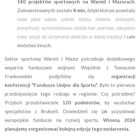
140 projektów sportowych na Warmii i Mazurach.
Zainwestowanych zostało
8 mln,
dzięki którym powstały
nowe place zabaw, szatnie, boiska, siłownie, skateparki,
pumptrucki, wyremontowane zostały hale sportowe, zakupiony
nowy sprzęt do utrzymania obiektów w dobrej kondycji
i całe
mnóstwo innych.
Sektor sportowy Warmii i Mazur potrzebuje dodatkowego
wsparcia funduszami unijnymi. Wspólnie z Tomaszem
Frankowskim podjęliśmy się
organizacji
konferencji “Fundusze Unijne dla Sportu”.
Było to pierwsze
przedsięwzięcie tego rodzaju w regionie. Czy potrzebne?
Przybyli przedstawiciele
120 podmiotów
, by wysłuchać
specjalistów z Brukseli. Dowiedzieli się jak pozyskiwać
europejskie fundusze na rozwój sportu.
Wiosną 2024
planujemy zorganizować kolejną edycję tego wydarzenia.