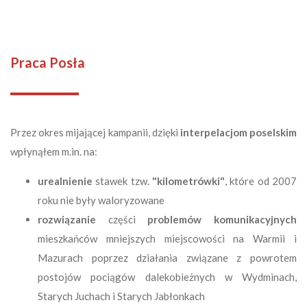
Praca Posła
Przez okres mijającej kampanii, dzięki
interpelacjom poselskim
wpłynąłem
m.in
. na:
urealnienie
stawek tzw.
"kilometrówki"
, które od 2007
roku nie były waloryzowane
rozwiązanie
części
problemów komunikacyjnych
mieszkańców mniejszych miejscowości na Warmii i
Mazurach poprzez działania związane z powrotem
postojów pociągów dalekobieżnych w Wydminach,
Starych Juchach i Starych Jabłonkach