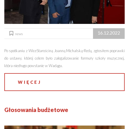
16.12.2022
news
Po spotkaniu z WiceStarościną Joanną Michalską-Redą, zgłosiłem poprawki
do ustawy, której celem było zalegalizowanie formuły szkoły muzycznej,
która niedługo powstanie w Wadągu.
WIĘCEJ
Głosowania budżetowe