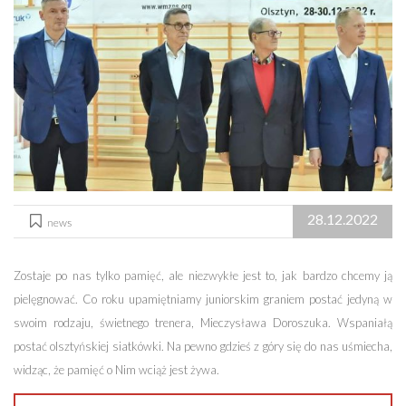
28.12.2022
news
Zostaje po nas tylko pamięć, ale niezwykłe jest to, jak bardzo chcemy ją
pielęgnować. Co roku upamiętniamy juniorskim graniem postać jedyną w
swoim rodzaju, świetnego trenera, Mieczysława Doroszuka. Wspaniałą
postać olsztyńskiej siatkówki. Na pewno gdzieś z góry się do nas uśmiecha,
widząc, że pamięć o Nim wciąż jest żywa.