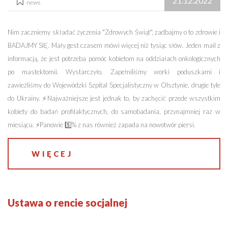
21.12.2022
news
Nim zaczniemy składać życzenia "Zdrowych Świąt", zadbajmy o to zdrowie i
BADAJMY SIĘ. Mały gest czasem mówi więcej niż tysiąc słów. Jeden mail z
informacją, że jest potrzeba pomóc kobietom na oddziałach onkologicznych
po mastektomii. Wystarczyło. Zapełniliśmy worki poduszkami i
zawieźliśmy do Wojewódzki Szpital Specjalistyczny w Olsztynie, drugie tyle
do Ukrainy. ⚡️Najważniejsze jest jednak to, by zachęcić przede wszystkim
kobiety do badań profilaktycznych, do samobadania, przynajmniej raz w
miesiącu. ⚡️Panowie 5️⃣% z nas również zapada na nowotwór piersi.
WIĘCEJ
Ustawa o rencie socjalnej