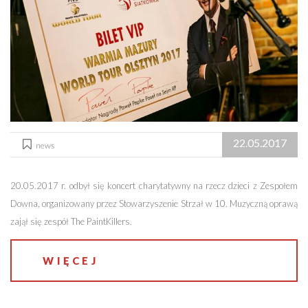
22.05.2017
news
20.05.2017 r. odbył się koncert charytatywny na rzecz dzieci z Zespołem
Downa, organizowany przez Stowarzyszenie Strzał w 10. Muzyczną oprawą
zajął się zespół The PaintKillers.
WIĘCEJ