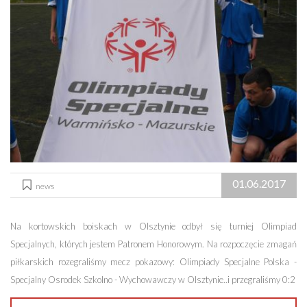
01.06.2017
news
Na kortowskich boiskach w Olsztynie odbył się turniej Olimpiad
Specjalnych, których jestem Patronem Honorowym. Na rozpoczęcie zmagań
piłkarskich rozegraliśmy mecz pokazowy: Olimpiady Specjalne Polska -
Specjalny Osrodek Szkolno - Wychowawczy w Olsztynie..i przegraliśmy 0:2