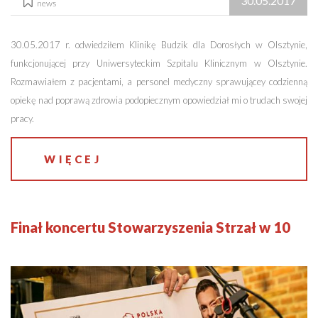
30.05.2017
news
30.05.2017 r. odwiedziłem Klinikę Budzik dla Dorosłych w Olsztynie,
funkcjonującej przy Uniwersyteckim Szpitalu Klinicznym w Olsztynie.
Rozmawiałem z pacjentami, a personel medyczny sprawującey codzienną
opiekę nad poprawą zdrowia podopiecznym opowiedział mi o trudach swojej
pracy.
WIĘCEJ
Finał koncertu Stowarzyszenia Strzał w 10