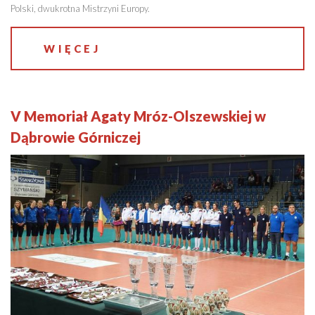
Polski, dwukrotna Mistrzyni Europy.
WIĘCEJ
V Memoriał Agaty Mróz-Olszewskiej w
Dąbrowie Górniczej