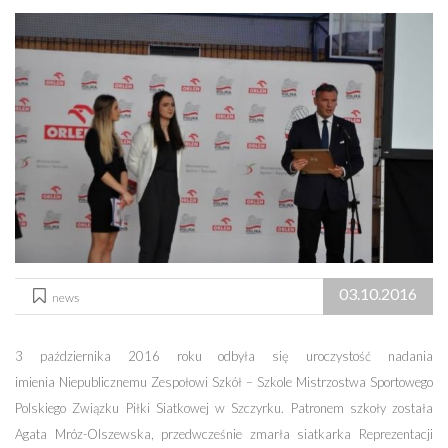
03.10.2016
news
3 października 2016 roku odbyła się uroczystość nadania
imienia Niepublicznemu Zespołowi Szkół – Szkole Mistrzostwa Sportowego
Polskiego Związku Piłki Siatkowej w Szczyrku. Patronem szkoły została
Agata Mróz-Olszewska, przedwcześnie zmarła siatkarka Reprezentacji