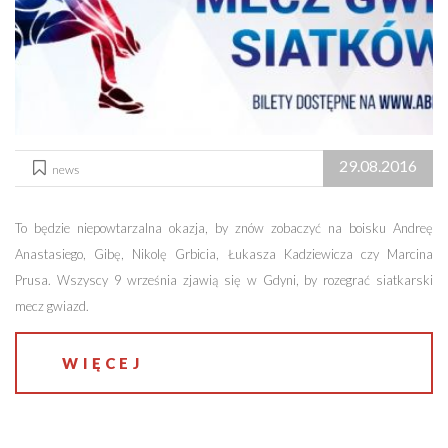
29.08.2016
news
To będzie niepowtarzalna okazja, by znów zobaczyć na boisku Andreę
Anastasiego, Gibę, Nikolę Grbicia, Łukasza Kadziewicza czy Marcina
Prusa. Wszyscy 9 września zjawią się w Gdyni, by rozegrać siatkarski
mecz gwiazd.
WIĘCEJ