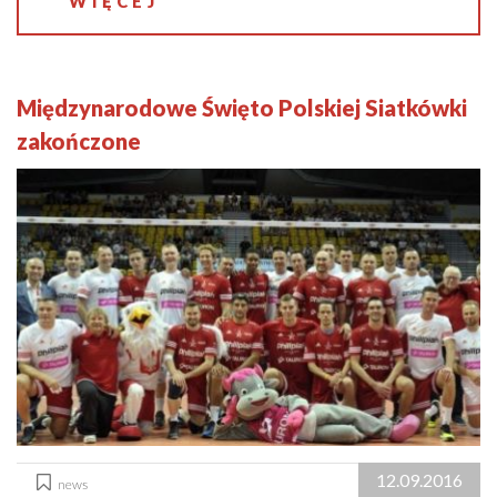
WIĘCEJ
Międzynarodowe Święto Polskiej Siatkówki
zakończone
12.09.2016
news