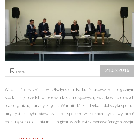
21.09.2016
news
W dniu 19 września w Olsztyńskim Parku Naukowo-Technologicznym
spotkali się przedstawiciele władz samorządowych, związków sportowych
oraz organizacji turystycznych z Warmii i Mazur. Debata dotyczyła sportu i
turystyki, a była pierwszym ze spotkań w ramach cyklu wydarzeń
promujących dokonania miast regionu w zakresie zrównoważonego rozwoju.