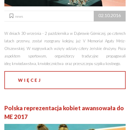
02.10.2016
news
W dniach 30 września - 2 października w Dąbrowie Górniczej, po czterech
latach przerwy, został rozegrany kolejny, już V Memoriał Agaty Mróz-
Olszewskiej. W rozgrywkach wzięły udziały cztery żeńskie drużyny. Poza
aspektem sportowym, organiztorzy tradycyjne propagowali
ideę krwiodawstwa, krwiolecznictwa oraz przeszczepu szpiku kostnego.
WIĘCEJ
Polska reprezentacja kobiet awansowała do
ME 2017